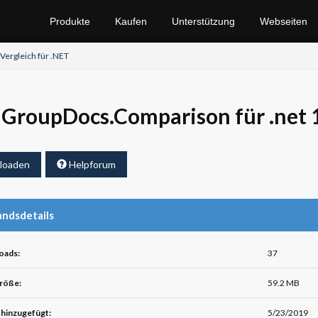
Produkte
Kaufen
Unterstützung
Webseiten
ergleich für .NET
GroupDocs.Comparison für .net 
loaden
Helpforum
ndsdetails
oads:
37
röße:
59.2 MB
hinzugefügt:
5/23/2019