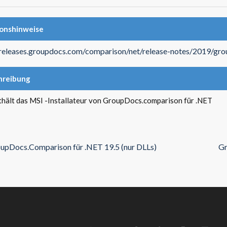
ionshinweise
/releases.groupdocs.com/comparison/net/release-notes/2019/gr
hreibung
thält das MSI -Installateur von GroupDocs.comparison für .NET
upDocs.Comparison für .NET 19.5 (nur DLLs)
Gr