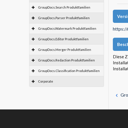
GroupDocs.Search Produktfamilien
Vers
GroupDocs.Parser Produktfamilien
https:/
GroupDocs.Watermark Produktfamilien
GroupDocs.Editor Produktfamilien
Besc
GroupDocs.Merger Produktfamilien
Diese Z
GroupDocs.Redaction Produktfamilien
Install
Install
GroupDocs.Classification Produktfamilien
Corporate
Gro