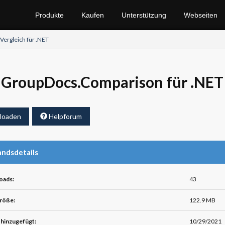
Produkte
Kaufen
Unterstützung
Webseiten
ergleich für .NET
GroupDocs.Comparison für .NET 
loaden
Helpforum
ndsdetails
oads:
43
röße:
122.9 MB
hinzugefügt:
10/29/2021