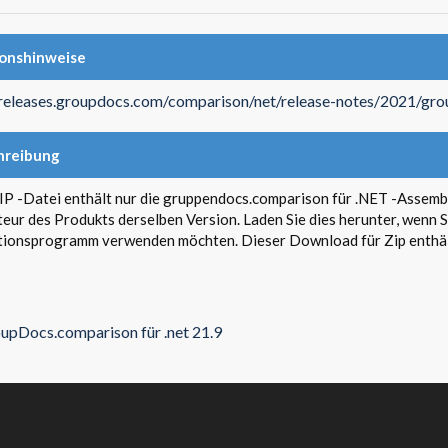
ionshinweise
/releases.groupdocs.com/comparison/net/release-notes/2021/gr
hreibung
IP -Datei enthält nur die gruppendocs.comparison für .NET -Assembl
ateur des Produkts derselben Version. Laden Sie dies herunter, wen
ationsprogramm verwenden möchten. Dieser Download für Zip enthäl
upDocs.comparison für .net 21.9