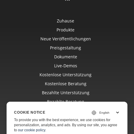
Zuhause
Produkte
Neue Veröffentlichungen
Preisgestaltung
Dokumente
Live-Demos
Kostenlose Unterstützung
Kostenlose Beratung
Bezahlte Unterstützung
Bezahlte Beratung
Bloggen
COOKIE NOTICE
Webseiten
To provide you with the best experience, we use cookies for
personalization, analytics, and ads. By using our site, you agree
Über
to
our cookie policy
.