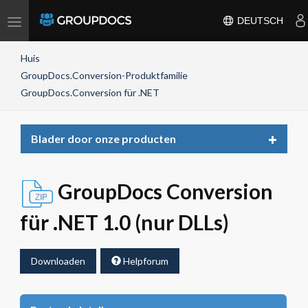
Toggle
DEUTSCH
navigation
Huis
GroupDocs.Conversion-Produktfamilie
GroupDocs.Conversion für .NET
Toggle
Blader door onze producten
navigat
GroupDocs Conversion
für .NET 1.0 (nur DLLs)
Downloaden
Helpforum