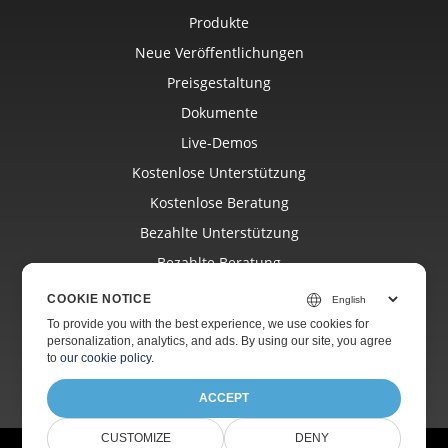
Produkte
Neue Veröffentlichungen
Preisgestaltung
Dokumente
Live-Demos
Kostenlose Unterstützung
Kostenlose Beratung
Bezahlte Unterstützung
Bezahlte Beratung
Bloggen
COOKIE NOTICE
Webseiten
To provide you with the best experience, we use cookies for
personalization, analytics, and ads. By using our site, you agree
Über
to
our cookie policy
.
ACCEPT
CUSTOMIZE
DENY