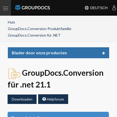
Toggle
DEUTSCH
navigation
Huis
GroupDocs.Conversion-Produktfamilie
GroupDocs.Conversion für .NET
Toggle
Blader door onze producten
navigat
GroupDocs.Conversion
für .net 21.1
Downloaden
Helpforum