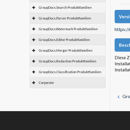
GroupDocs.Search Produktfamilien
Vers
GroupDocs.Parser Produktfamilien
https:/
GroupDocs.Watermark Produktfamilien
GroupDocs.Editor Produktfamilien
Besc
GroupDocs.Merger Produktfamilien
Diese Z
GroupDocs.Redaction Produktfamilien
Install
Install
GroupDocs.Classification Produktfamilien
Corporate
Gro