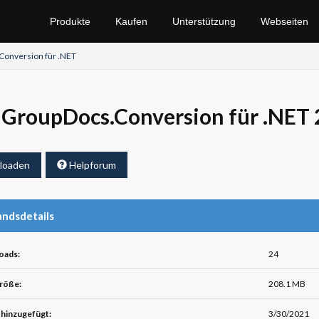
Produkte
Kaufen
Unterstützung
Webseiten
onversion für .NET
GroupDocs.Conversion für .NET 2
loaden
Helpforum
ndsdetails
oads:
24
röße:
208.1 MB
hinzugefügt:
3/30/2021