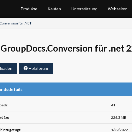
Produkte
Kaufen
Unterstützung
Webseiten
onversion für .NET
GroupDocs.Conversion für .net 2
loaden
Helpforum
ndsdetails
oads:
41
röße:
226.3 MB
hinzugefügt:
1/29/2022