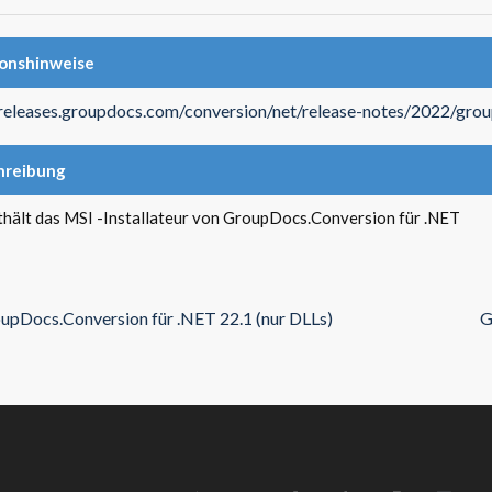
ionshinweise
/releases.groupdocs.com/conversion/net/release-notes/2022/gro
hreibung
thält das MSI -Installateur von GroupDocs.Conversion für .NET
upDocs.Conversion für .NET 22.1 (nur DLLs)
G