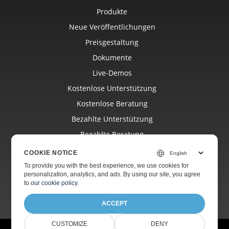
Produkte
Neue Veröffentlichungen
Preisgestaltung
Dokumente
Live-Demos
Kostenlose Unterstützung
Kostenlose Beratung
Bezahlte Unterstützung
Bezahlte Beratung
Bloggen
COOKIE NOTICE
Webseiten
To provide you with the best experience, we use cookies for
personalization, analytics, and ads. By using our site, you agree
Über
to
our cookie policy
.
ACCEPT
CUSTOMIZE
DENY