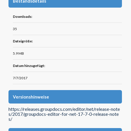
Bestandsdetails
Downloads:
35
Dateigröße:
5.9 MB
Datum hinzugefügt:
7/7/2017
Versionshinweise
https://releases.groupdocs.com/editor/net/release-note
s/2017/groupdocs-editor-for-net-17-7-0-release-note
s/