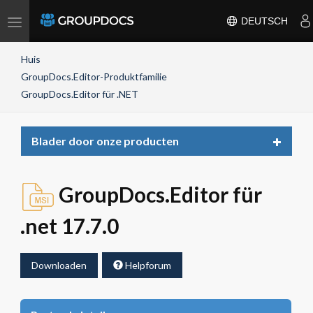
Toggle
DEUTSCH
navigation
Huis
GroupDocs.Editor-Produktfamilie
GroupDocs.Editor für .NET
Toggle
Blader door onze producten
navigat
GroupDocs.Editor für
.net 17.7.0
Downloaden
Helpforum