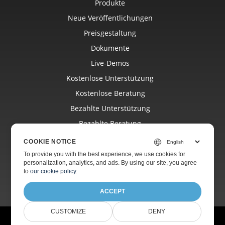
Produkte
Neue Veröffentlichungen
Preisgestaltung
Dokumente
Live-Demos
Kostenlose Unterstützung
Kostenlose Beratung
Bezahlte Unterstützung
Bezahlte Beratung
Bloggen
COOKIE NOTICE
Webseiten
To provide you with the best experience, we use cookies for
personalization, analytics, and ads. By using our site, you agree
Über
to
our cookie policy
.
ACCEPT
CUSTOMIZE
DENY
© Aspose Pty Ltd 2001-2026. Alle Rechte vorbehalten.