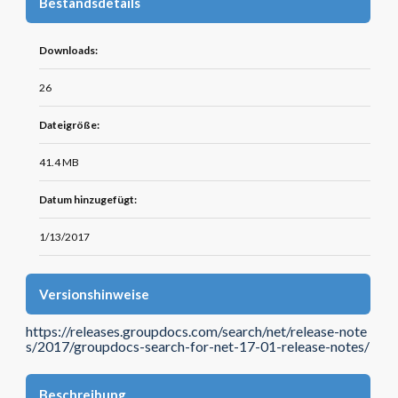
Bestandsdetails
Downloads:
26
Dateigröße:
41.4 MB
Datum hinzugefügt:
1/13/2017
Versionshinweise
https://releases.groupdocs.com/search/net/release-note
s/2017/groupdocs-search-for-net-17-01-release-notes/
Beschreibung