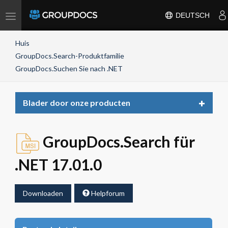
Toggle
DEUTSCH
navigation
Huis
GroupDocs.Search-Produktfamilie
GroupDocs.Suchen Sie nach .NET
Toggle
Blader door onze producten
navigat
GroupDocs.Search für
.NET 17.01.0
Downloaden
Helpforum