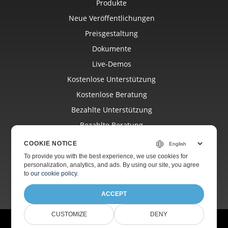
Produkte
Neue Veröffentlichungen
Preisgestaltung
Dokumente
Live-Demos
Kostenlose Unterstützung
Kostenlose Beratung
Bezahlte Unterstützung
Bezahlte Beratung
Bloggen
COOKIE NOTICE
Webseiten
To provide you with the best experience, we use cookies for
personalization, analytics, and ads. By using our site, you agree
Über
to
our cookie policy
.
ACCEPT
CUSTOMIZE
DENY
© Aspose Pty Ltd 2001-2026. Alle Rechte vorbehalten.