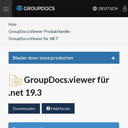
Toggle
DEUTSCH
navigation
Huis
GroupDocs.Viewer-Produktfamilie
GroupDocs.Viewer für .NET
Toggle
Blader door onze producten
navigat
GroupDocs.viewer für
.net 19.3
Downloaden
Helpforum