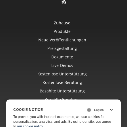
Zuhause
Produkte
Neue Veröffentlichungen
Preisgestaltung
Dokumente
Live-Demos
Kostenlose Unterstützung
Kostenlose Beratung
Bezahlte Unterstützung
Bezahlte Beratung
Bloggen
COOKIE NOTICE
Webseiten
To provide you with the best experience, we use cookies for
personalization, analytics, and ads. By using our site, you agree
Über
to
our cookie policy
.