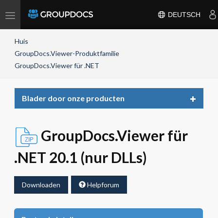
Toggle
DEUTSCH
navigation
Huis
GroupDocs.Viewer-Produktfamilie
GroupDocs.Viewer für .NET
Toggle
Blader door onze producten
navigat
GroupDocs.Viewer für
.NET 20.1 (nur DLLs)
Downloaden
Helpforum