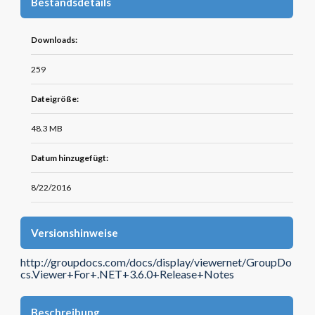
Bestandsdetails
Downloads:
259
Dateigröße:
48.3 MB
Datum hinzugefügt:
8/22/2016
Versionshinweise
http://groupdocs.com/docs/display/viewernet/GroupDo
cs.Viewer+For+.NET+3.6.0+Release+Notes
Beschreibung