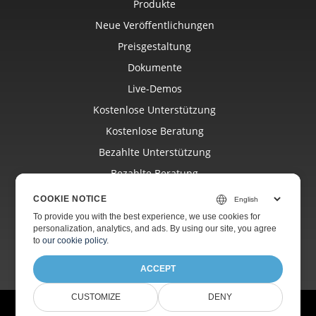
Produkte
Neue Veröffentlichungen
Preisgestaltung
Dokumente
Live-Demos
Kostenlose Unterstützung
Kostenlose Beratung
Bezahlte Unterstützung
Bezahlte Beratung
Bloggen
COOKIE NOTICE
Webseiten
To provide you with the best experience, we use cookies for
personalization, analytics, and ads. By using our site, you agree
Über
to
our cookie policy
.
ACCEPT
CUSTOMIZE
DENY
© Aspose Pty Ltd 2001-2026. Alle Rechte vorbehalten.