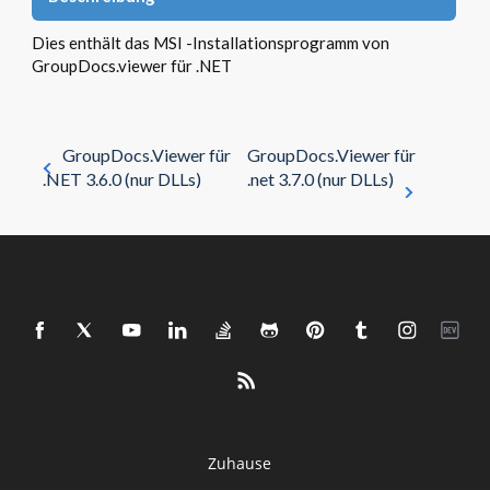
Dies enthält das MSI -Installationsprogramm von
GroupDocs.viewer für .NET
GroupDocs.Viewer für
GroupDocs.Viewer für
.NET 3.6.0 (nur DLLs)
.net 3.7.0 (nur DLLs)
Zuhause