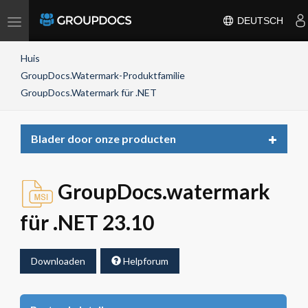
Toggle
DEUTSCH
navigation
Huis
GroupDocs.Watermark-Produktfamilie
GroupDocs.Watermark für .NET
Toggle
Blader door onze producten
navigat
GroupDocs.watermark
für .NET 23.10
Downloaden
Helpforum