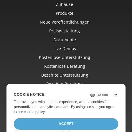
Zuhause
Produkte
Neue Veröffentlichungen
Preisgestaltung
Dokumente
Live-Demos
Kostenlose Unterstützung
Kostenlose Beratung
Bezahlte Unterstützung
Bezahlte Beratung
Bloggen
COOKIE NOTICE
Webseiten
To provide you with the best experience, we use cookies for
personalization, analytics, and ads. By using our site, you agree
Über
to
our cookie policy
.
ACCEPT