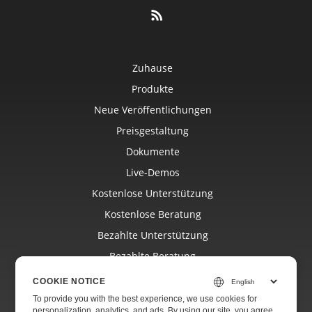
Zuhause
Produkte
Neue Veröffentlichungen
Preisgestaltung
Dokumente
Live-Demos
Kostenlose Unterstützung
Kostenlose Beratung
Bezahlte Unterstützung
Bezahlte Beratung
Bloggen
COOKIE NOTICE
Webseiten
To provide you with the best experience, we use cookies for
personalization, analytics, and ads. By using our site, you agree