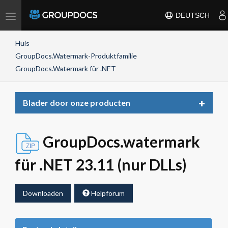
Toggle
DEUTSCH
navigation
Huis
GroupDocs.Watermark-Produktfamilie
GroupDocs.Watermark für .NET
Toggle
Blader door onze producten
navigat
GroupDocs.watermark
für .NET 23.11 (nur DLLs)
Downloaden
Helpforum