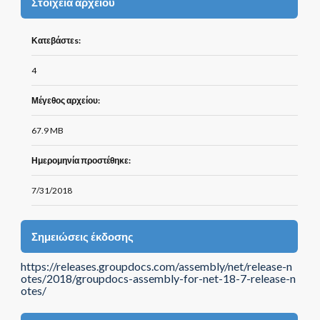
Στοιχεία αρχείου
Κατεβάστεs:
4
Μέγεθος αρχείου:
67.9 MB
Ημερομηνία προστέθηκε:
7/31/2018
Σημειώσεις έκδοσης
https://releases.groupdocs.com/assembly/net/release-n
otes/2018/groupdocs-assembly-for-net-18-7-release-n
otes/