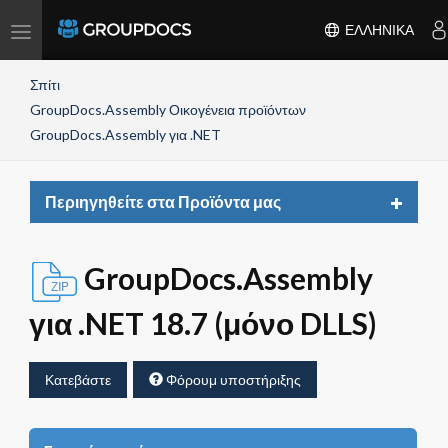
Toggle
ΕΛΛΗΝΙΚΆ
navigation
Σπίτι
GroupDocs.Assembly Οικογένεια προϊόντων
GroupDocs.Assembly για .NET
Toggle
Περιηγηθείτε στα Προϊόντα μας
navigat
GroupDocs.Assembly
για .NET 18.7 (μόνο DLLS)
Κατεβάστε
Φόρουμ υποστήριξης