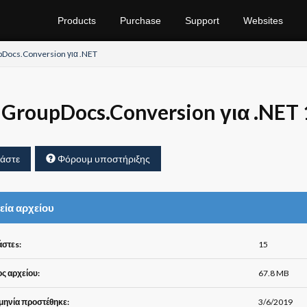
Products
Purchase
Support
Websites
Docs.Conversion για .NET
GroupDocs.Conversion για .NET 
άστε
Φόρουμ υποστήριξης
εία αρχείου
στεs:
15
ς αρχείου:
67.8 MB
ηνία προστέθηκε:
3/6/2019