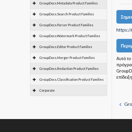
GroupDocs.Metadata Product Families
GroupDocs.Search Product Families
Σημε
GroupDocs.Parser Product Families
https:/
GroupDocs.Watermark Product Families
Περι
GroupDocs.Editor Product Families
GroupDocs.Merger Product Families
Αυτό το
πρόγραμ
GroupDocs.Redaction Product Families
GroupDo
επίδειξη
GroupDocs.Classification Product Families
Corporate
Gro