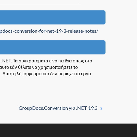
updocs-conversion-for-net-19-3-release-notes/
 .NET. Τα συγκροτήματα είναι τα ίδια όπως στο
υτό εάν θέλετε να χρησιμοποιήσετε το
 Αυτή η λήψη φερμουάρ δεν περιέχει τα έργα
GroupDocs.Conversion για .NET 19.3