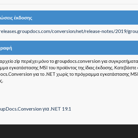
ιώσεις έκδοσης
/releases.groupdocs.com/conversion/net/release-notes/2019/gro
γραφή
 αρχείο zip περιέχει μόνο το groupdocs.conversion για συγκροτήματα
μα εγκατάστασης MSI του προϊόντος της ίδιας έκδοσης. Κατεβάστε α
cs.Conversion για το .NET χωρίς το πρόγραμμα εγκατάστασης MSI.
ς.
upDocs.Conversion για .NET 19.1