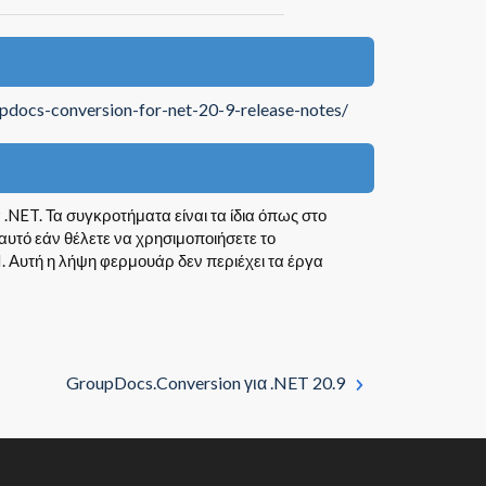
updocs-conversion-for-net-20-9-release-notes/
 .NET. Τα συγκροτήματα είναι τα ίδια όπως στο
υτό εάν θέλετε να χρησιμοποιήσετε το
 Αυτή η λήψη φερμουάρ δεν περιέχει τα έργα
GroupDocs.Conversion για .NET 20.9