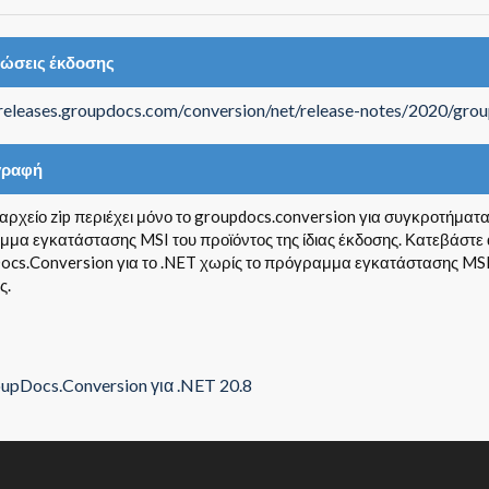
ιώσεις έκδοσης
/releases.groupdocs.com/conversion/net/release-notes/2020/gro
γραφή
 αρχείο zip περιέχει μόνο το groupdocs.conversion για συγκροτήματα
μα εγκατάστασης MSI του προϊόντος της ίδιας έκδοσης. Κατεβάστε α
cs.Conversion για το .NET χωρίς το πρόγραμμα εγκατάστασης MSI.
ς.
upDocs.Conversion για .NET 20.8