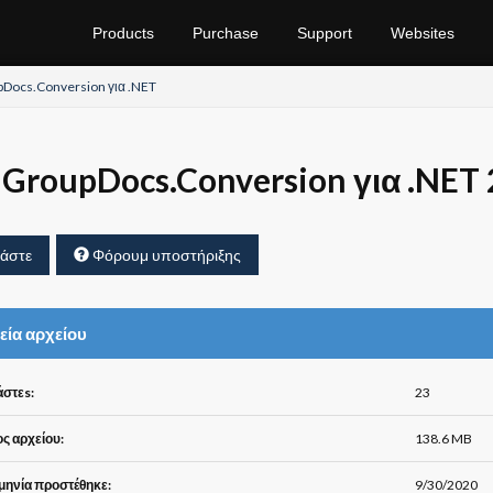
Products
Purchase
Support
Websites
Docs.Conversion για .NET
GroupDocs.Conversion για .NET 
άστε
Φόρουμ υποστήριξης
εία αρχείου
στεs:
23
ς αρχείου:
138.6 MB
ηνία προστέθηκε:
9/30/2020