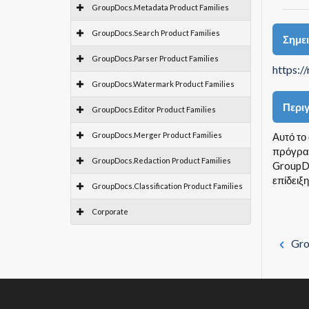
GroupDocs.Metadata Product Families
GroupDocs.Search Product Families
Σημε
GroupDocs.Parser Product Families
https:/
GroupDocs.Watermark Product Families
Περι
GroupDocs.Editor Product Families
GroupDocs.Merger Product Families
Αυτό το
πρόγραμ
GroupDocs.Redaction Product Families
GroupDo
επίδειξη
GroupDocs.Classification Product Families
Corporate
Gro