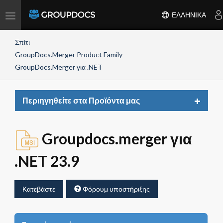
Toggle
ΕΛΛΗΝΙΚΆ
navigation
Σπίτι
GroupDocs.Merger Product Family
GroupDocs.Merger για .NET
Toggle
Περιηγηθείτε στα Προϊόντα μας
navigat
Groupdocs.merger για
.NET 23.9
Κατεβάστε
Φόρουμ υποστήριξης