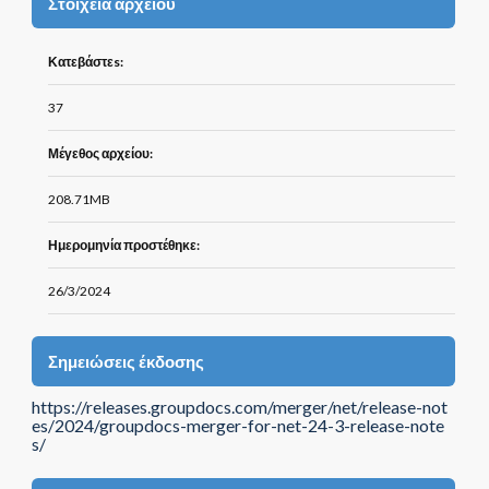
Στοιχεία αρχείου
Κατεβάστεs:
37
Μέγεθος αρχείου:
208.71MB
Ημερομηνία προστέθηκε:
26/3/2024
Σημειώσεις έκδοσης
https://releases.groupdocs.com/merger/net/release-not
es/2024/groupdocs-merger-for-net-24-3-release-note
s/