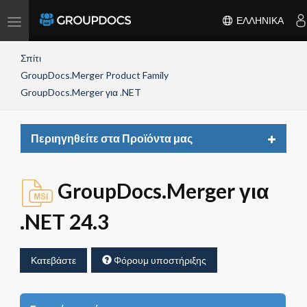
Toggle
ΕΛΛΗΝΙΚΆ
navigation
Σπίτι
GroupDocs.Merger Product Family
GroupDocs.Merger για .NET
Toggle
Περιηγηθείτε στα Προϊόντα μας
navigat
GroupDocs.Merger για
.NET 24.3
Κατεβάστε
Φόρουμ υποστήριξης