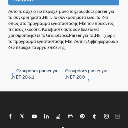
Αυτό το αρχείο zip περιέχει μόνο το groupdocs.parser για
τα συγκροτήματα .NET. Τα συγκροτήματα είναι τα ίδια
όπως στο πρόγραμμα εγκατάστασης MSI του προϊόντος
της ίδιας έκδοσης. Κατεβάστε αυτό εάν θέλετε να
χρησιμοποιήσετε το GroupDocs.Parser για το .NET χωρίς
το πρόγραμμα εγκατάστασης MSI. Αυτή η λήψη φερμουάρ
δεν περιέχει τα έργα επίδειξης.
Groupdocs.parser για
Groupdocs.parser για
.NET 20.6.1
.NET 20.8