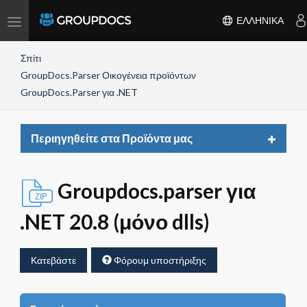
Toggle
ΕΛΛΗΝΙΚΆ
navigation
Σπίτι
GroupDocs.Parser Οικογένεια προϊόντων
GroupDocs.Parser για .NET
Toggle
Περιηγηθείτε στα Προϊόντα μας
navigat
Groupdocs.parser για
.NET 20.8 (μόνο dlls)
Κατεβάστε
Φόρουμ υποστήριξης