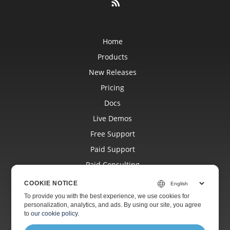
Home
Products
New Releases
Pricing
Docs
Live Demos
Free Support
Paid Support
Paid Consulting
Blog
COOKIE NOTICE
Websites
To provide you with the best experience, we use cookies for
personalization, analytics, and ads. By using our site, you agree
About
to
our cookie policy
.