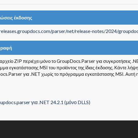
ιώσεις έκδοσης
/releases.groupdocs.com/parser/net/release-notes/2024/groupdoc
γραφή
 αρχείο ZIP περιέχει μόνο το GroupDocs.Parser για συγκροτήσεις .NE
μα εγκατάστασης MSI του προϊόντος της ίδιας έκδοσης. Κάντε λήψη 
cs.Parser για .NET χωρίς το πρόγραμμα εγκατάστασης MSI. Αυτή η λ
updocs.parser για .NET 24.2.1 (μόνο DLLS)