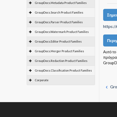
GroupDocs.Metadata Product Families
GroupDocs.Search Product Families
Σημε
GroupDocs.Parser Product Families
https:/
GroupDocs.Watermark Product Families
Περι
GroupDocs.Editor Product Families
GroupDocs.Merger Product Families
Αυτό το
πρόγραμ
GroupDocs.Redaction Product Families
GroupDo
GroupDocs.Classification Product Families
Corporate
Gro