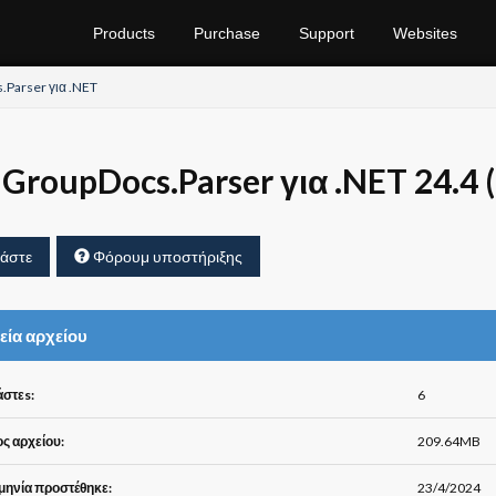
Products
Purchase
Support
Websites
.Parser για .NET
GroupDocs.Parser για .NET 24.4 
άστε
Φόρουμ υποστήριξης
εία αρχείου
στεs:
6
ς αρχείου:
209.64MB
ηνία προστέθηκε:
23/4/2024