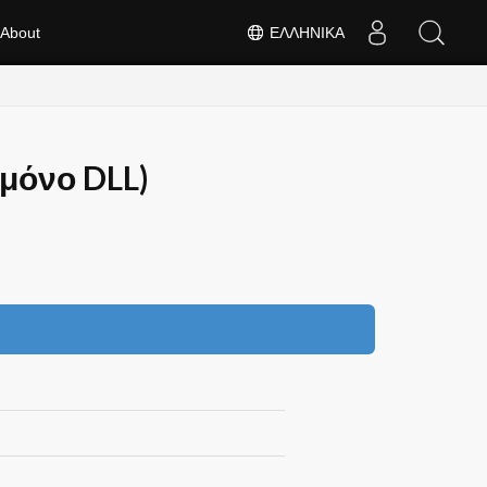
About
ΕΛΛΗΝΙΚΆ
(μόνο DLL)