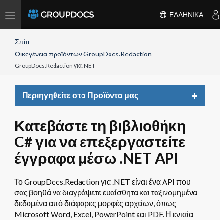
Toggle
ΕΛΛΗΝΙΚΆ
navigation
Σπίτι
Οικογένεια προϊόντων GroupDocs.Redaction
GroupDocs.Redaction για .NET
Toggle
Περιηγηθείτε στα Προϊόντα μας
navigat
Κατεβάστε τη βιβλιοθήκη
C# για να επεξεργαστείτε
έγγραφα μέσω .NET API
Το GroupDocs.Redaction για .NET είναι ένα API που
σας βοηθά να διαγράψετε ευαίσθητα και ταξινομημένα
δεδομένα από διάφορες μορφές αρχείων, όπως
Microsoft Word, Excel, PowerPoint και PDF. Η ενιαία