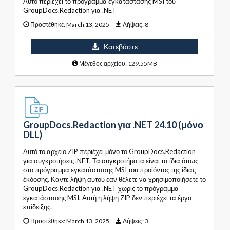
Αυτό περιέχει το πρόγραμμα εγκατάστασης MSI του
GroupDocs.Redaction για .NET
Προστέθηκε:
March 13, 2025
Λήψεις:
8
Κατεβάστε
Μέγεθος αρχείου: 129.55MB
GroupDocs.Redaction για .NET 24.10 (μόνο
DLL)
Αυτό το αρχείο ZIP περιέχει μόνο το GroupDocs.Redaction
για συγκροτήσεις .NET. Τα συγκροτήματα είναι τα ίδια όπως
στο πρόγραμμα εγκατάστασης MSI του προϊόντος της ίδιας
έκδοσης. Κάντε λήψη αυτού εάν θέλετε να χρησιμοποιήσετε το
GroupDocs.Redaction για .NET χωρίς το πρόγραμμα
εγκατάστασης MSI. Αυτή η λήψη ZIP δεν περιέχει τα έργα
επίδειξης.
Προστέθηκε:
March 13, 2025
Λήψεις:
3