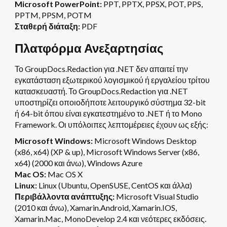
Microsoft PowerPoint:
PPT, PPTX, PPSX, POT, PPS,
PPTM, PPSM, POTM
Σταθερή διάταξη:
PDF
Πλατφόρμα Ανεξαρτησίας
Το GroupDocs.Redaction για .NET δεν απαιτεί την
εγκατάσταση εξωτερικού λογισμικού ή εργαλείου τρίτου
κατασκευαστή. Το GroupDocs.Redaction για .NET
υποστηρίζει οποιοδήποτε λειτουργικό σύστημα 32-bit
ή 64-bit όπου είναι εγκατεστημένο το .NET ή το Mono
Framework. Οι υπόλοιπες λεπτομέρειες έχουν ως εξής:
Microsoft Windows:
Microsoft Windows Desktop
(x86, x64) (XP & up), Microsoft Windows Server (x86,
x64) (2000 και άνω), Windows Azure
Mac OS:
Mac OS X
Linux:
Linux (Ubuntu, OpenSUSE, CentOS και άλλα)
Περιβάλλοντα ανάπτυξης:
Microsoft Visual Studio
(2010 και άνω), Xamarin.Android, Xamarin.IOS,
Xamarin.Mac, MonoDevelop 2.4 και νεότερες εκδόσεις.