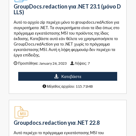
GroupDocs.redaction για .NET 23.1 (μόνο D
LLS)
Αυτό το αρχείο zip περιέχει μόνο το groupdocs.redAction για
συγκροτήματα .NET. Τα συγκροτήματα είναι τα ίδια όπως στο
πρόγραμμα εγκατάστασης MSI του προϊόντος της ίδιας
έκδοσης. Κατεβάστε αυτό εάν θέλετε να χρησιμοποιήσετε το
GroupDocs.redAction για το .NET χωρίς το πρόγραμμα
εγκατάστασης MSI. Αυτή η λήψη φερμουάρ δεν περιέχει τα
έργα επίδειξης.
Προστέθηκε:
January 26, 2023
Λήψεις:
7
Κατεβάστε
Μέγεθος αρχείου: 115.71MB
Groupdocs.redaction για .NET 22.8
Αυτό περιέχει το πρόγραμμα εγκατάστασης MSI του