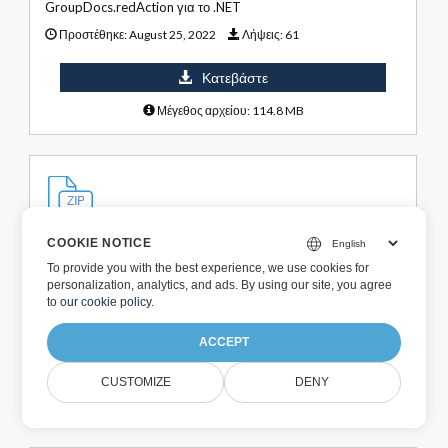
GroupDocs.redAction για το .NET
Προστέθηκε:
August 25, 2022
Λήψεις:
61
Κατεβάστε
Μέγεθος αρχείου: 114.8 MB
GroupDocs.redaction για .NET 22.8 (μόνο D
COOKIE NOTICE
LLS)
To provide you with the best experience, we use cookies for
Αυτό το αρχείο zip περιέχει μόνο το groupdocs.redAction για
personalization, analytics, and ads. By using our site, you agree
συγκροτήματα .NET. Ο κώλος ...
to
our cookie policy
.
Προστέθηκε:
August 25, 2022
Λήψεις:
19
ACCEPT
Κατεβάστε
CUSTOMIZE
DENY
Μέγεθος αρχείου: 115.7 MB