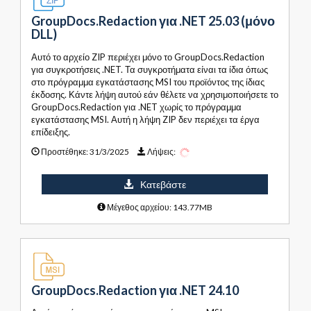
GroupDocs.Redaction για .NET 25.03 (μόνο
DLL)
Αυτό το αρχείο ZIP περιέχει μόνο το GroupDocs.Redaction
για συγκροτήσεις .NET. Τα συγκροτήματα είναι τα ίδια όπως
στο πρόγραμμα εγκατάστασης MSI του προϊόντος της ίδιας
έκδοσης. Κάντε λήψη αυτού εάν θέλετε να χρησιμοποιήσετε το
GroupDocs.Redaction για .NET χωρίς το πρόγραμμα
εγκατάστασης MSI. Αυτή η λήψη ZIP δεν περιέχει τα έργα
επίδειξης.
Προστέθηκε:
31/3/2025
Λήψεις:
Κατεβάστε
Μέγεθος αρχείου: 143.77MB
GroupDocs.Redaction για .NET 24.10