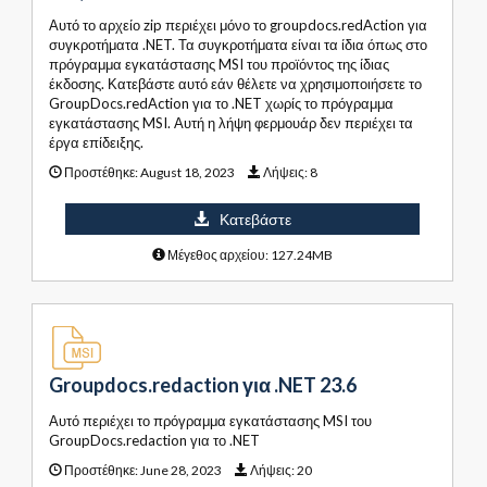
Αυτό το αρχείο zip περιέχει μόνο το groupdocs.redAction για
συγκροτήματα .NET. Τα συγκροτήματα είναι τα ίδια όπως στο
πρόγραμμα εγκατάστασης MSI του προϊόντος της ίδιας
έκδοσης. Κατεβάστε αυτό εάν θέλετε να χρησιμοποιήσετε το
GroupDocs.redAction για το .NET χωρίς το πρόγραμμα
εγκατάστασης MSI. Αυτή η λήψη φερμουάρ δεν περιέχει τα
έργα επίδειξης.
Προστέθηκε:
August 18, 2023
Λήψεις:
8
Κατεβάστε
Μέγεθος αρχείου: 127.24MB
Groupdocs.redaction για .NET 23.6
Αυτό περιέχει το πρόγραμμα εγκατάστασης MSI του
GroupDocs.redaction για το .NET
Προστέθηκε:
June 28, 2023
Λήψεις:
20