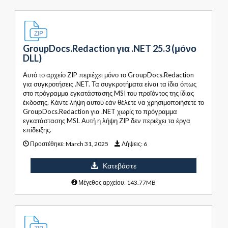
GroupDocs.Redaction για .NET 25.3 (μόνο
DLL)
Αυτό το αρχείο ZIP περιέχει μόνο το GroupDocs.Redaction
για συγκροτήσεις .NET. Τα συγκροτήματα είναι τα ίδια όπως
στο πρόγραμμα εγκατάστασης MSI του προϊόντος της ίδιας
έκδοσης. Κάντε λήψη αυτού εάν θέλετε να χρησιμοποιήσετε το
GroupDocs.Redaction για .NET χωρίς το πρόγραμμα
εγκατάστασης MSI. Αυτή η λήψη ZIP δεν περιέχει τα έργα
επίδειξης.
Προστέθηκε:
March 31, 2025
Λήψεις:
6
Κατεβάστε
Μέγεθος αρχείου: 143.77MB