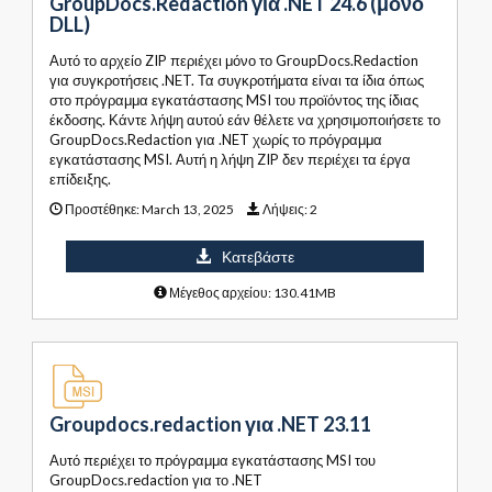
GroupDocs.Redaction για .NET 24.6 (μόνο
DLL)
Αυτό το αρχείο ZIP περιέχει μόνο το GroupDocs.Redaction
για συγκροτήσεις .NET. Τα συγκροτήματα είναι τα ίδια όπως
στο πρόγραμμα εγκατάστασης MSI του προϊόντος της ίδιας
έκδοσης. Κάντε λήψη αυτού εάν θέλετε να χρησιμοποιήσετε το
GroupDocs.Redaction για .NET χωρίς το πρόγραμμα
εγκατάστασης MSI. Αυτή η λήψη ZIP δεν περιέχει τα έργα
επίδειξης.
Προστέθηκε:
March 13, 2025
Λήψεις:
2
Κατεβάστε
Μέγεθος αρχείου: 130.41MB
Groupdocs.redaction για .NET 23.11
Αυτό περιέχει το πρόγραμμα εγκατάστασης MSI του
GroupDocs.redaction για το .NET