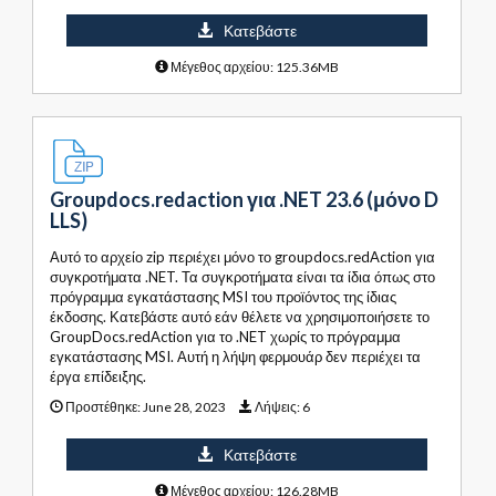
Κατεβάστε
Μέγεθος αρχείου: 125.36MB
Groupdocs.redaction για .NET 23.6 (μόνο D
LLS)
Αυτό το αρχείο zip περιέχει μόνο το groupdocs.redAction για
συγκροτήματα .NET. Τα συγκροτήματα είναι τα ίδια όπως στο
πρόγραμμα εγκατάστασης MSI του προϊόντος της ίδιας
έκδοσης. Κατεβάστε αυτό εάν θέλετε να χρησιμοποιήσετε το
GroupDocs.redAction για το .NET χωρίς το πρόγραμμα
εγκατάστασης MSI. Αυτή η λήψη φερμουάρ δεν περιέχει τα
έργα επίδειξης.
Προστέθηκε:
June 28, 2023
Λήψεις:
6
Κατεβάστε
Μέγεθος αρχείου: 126.28MB