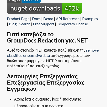
Product Page
|
Docs
|
Demo
|
API Reference
|
Examples
|
Blog
|
Search
|
Free Support
|
Temporary License
Γιατί κατεβάζει το
GroupDocs.Redaction για .NET;
Αυτό το στοιχείο .NET καθιστά πολύ εύκολη την
remove
classified or sensitive data
από έγγραφα μέσω των
δικών σας εφαρμογών .NET. Υποστηρίζονται
πολλαπλοί τύποι επεξεργασίας.
Λειτουργίες Επεξεργασίας
Επεξεργασίας Επεξεργασίας
Εγγράφων
Αφαιρέστε διαβαθμισμένες ή ευαίσθητες
πληροφορίες από τα έγγραφα.