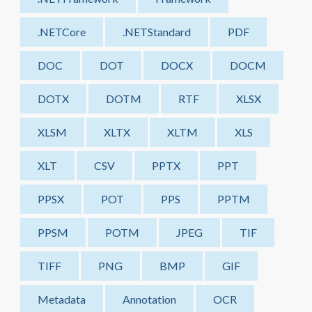
.NETCore
.NETStandard
PDF
DOC
DOT
DOCX
DOCM
DOTX
DOTM
RTF
XLSX
XLSM
XLTX
XLTM
XLS
XLT
CSV
PPTX
PPT
PPSX
POT
PPS
PPTM
PPSM
POTM
JPEG
TIF
TIFF
PNG
BMP
GIF
Metadata
Annotation
OCR