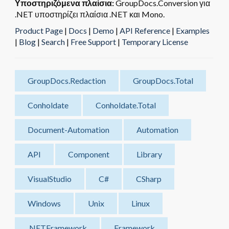
Υποστηριζόμενα πλαίσια:
GroupDocs.Conversion για
.NET υποστηρίζει πλαίσια .NET και Mono.
Product Page
|
Docs
|
Demo
|
API Reference
|
Examples
|
Blog
|
Search
|
Free Support
|
Temporary License
GroupDocs.Redaction
GroupDocs.Total
Conholdate
Conholdate.Total
Document-Automation
Automation
API
Component
Library
VisualStudio
C#
CSharp
Windows
Unix
Linux
.NETFramework
Framework