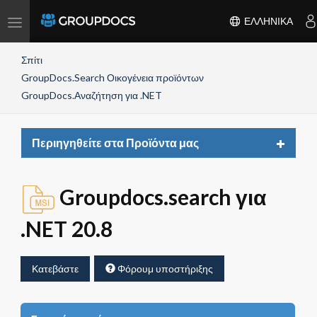
Toggle
ΕΛΛΗΝΙΚΆ
navigation
Σπίτι
GroupDocs.Search Οικογένεια προϊόντων
GroupDocs.Αναζήτηση για .NET
Toggle
Περιηγηθείτε στα Προϊόντα μας
navigat
Groupdocs.search για
.NET 20.8
Κατεβάστε
Φόρουμ υποστήριξης