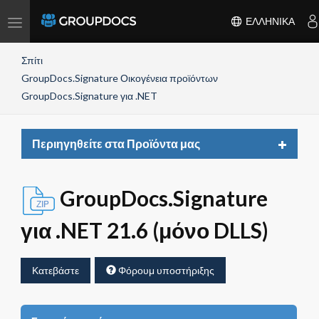
Toggle
ΕΛΛΗΝΙΚΆ
navigation
Σπίτι
GroupDocs.Signature Οικογένεια προϊόντων
GroupDocs.Signature για .NET
Toggle
Περιηγηθείτε στα Προϊόντα μας
navigat
GroupDocs.Signature
για .NET 21.6 (μόνο DLLS)
Κατεβάστε
Φόρουμ υποστήριξης