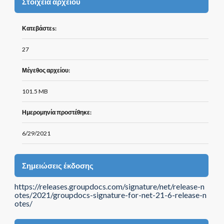
Στοιχεία αρχείου
Κατεβάστεs:
27
Μέγεθος αρχείου:
101.5 MB
Ημερομηνία προστέθηκε:
6/29/2021
Σημειώσεις έκδοσης
https://releases.groupdocs.com/signature/net/release-n
otes/2021/groupdocs-signature-for-net-21-6-release-n
otes/