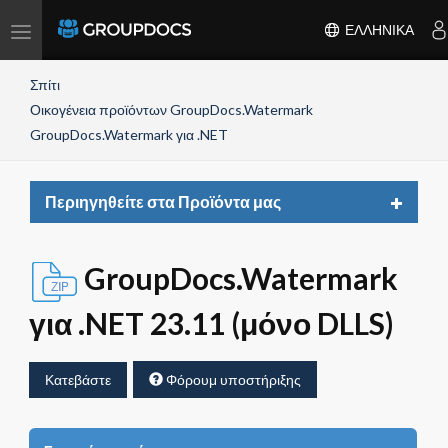
Toggle
ΕΛΛΗΝΙΚΆ
navigation
Σπίτι
Οικογένεια προϊόντων GroupDocs.Watermark
GroupDocs.Watermark για .NET
Toggle
Περιηγηθείτε στα Προϊόντα μας
navigat
GroupDocs.Watermark
για .NET 23.11 (μόνο DLLS)
Κατεβάστε
Φόρουμ υποστήριξης