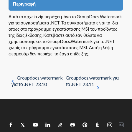
Περιγραφή
Αυτό το αρχείο zip περιέχει μόνο το GroupDocs.Watermark
για τα συγκροτήματα .NET. Τα συγκροτήματα είναι τα ίδια
όπως στο πρόγραμμα εγκατάστασης MSI του προϊόντος
της ίδιας έκδοσης. Κατεβάστε αυτό εάν θέλετε να
χρησιμοποιήσετε το GroupDocs.Watermark για το .NET
χωρίς το πρόγραμμα εγκατάστασης MSI. Αυτή η λήψη
φερμουάρ δεν περιέχει τα έργα επίδειξης.
Groupdocs.watermark
Groupdocs.watermark για
για το .NET 23.10
το .NET 23.11