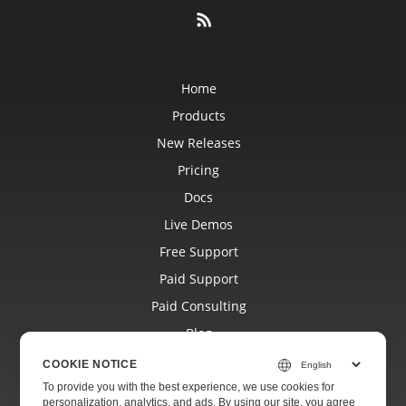
Home
Products
New Releases
Pricing
Docs
Live Demos
Free Support
Paid Support
Paid Consulting
Blog
Websites
COOKIE NOTICE
About
To provide you with the best experience, we use cookies for
personalization, analytics, and ads. By using our site, you agree