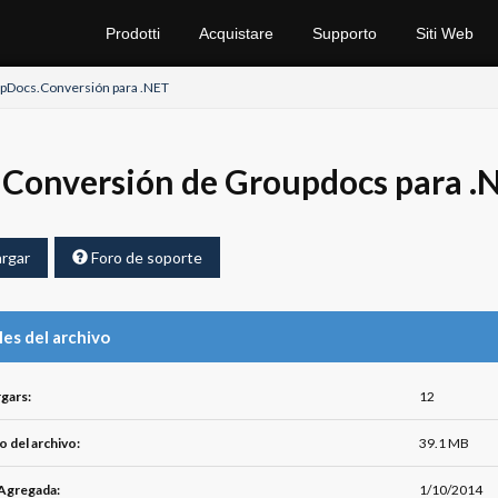
Prodotti
Acquistare
Supporto
Siti Web
pDocs.Conversión para .NET
Conversión de Groupdocs para .NE
rgar
Foro de soporte
les del archivo
gars:
12
 del archivo:
39.1 MB
Agregada:
1/10/2014