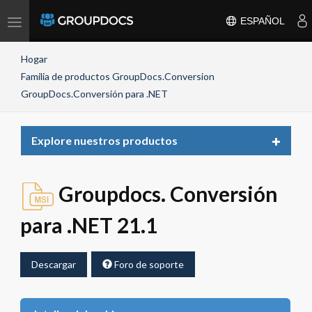
Toggle
ESPAÑOL
navigation
Hogar
Familia de productos GroupDocs.Conversion
GroupDocs.Conversión para .NET
Toggle
Explore nuestros productos
navigat
Groupdocs. Conversión
para .NET 21.1
Descargar
Foro de soporte