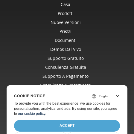
Casa
Prodotti
Nuove Versioni
Prezzi
Documenti
Demos Dal Vivo
Supporto Gratuito
Consulenza Gratuita
Supporto A Pagamento
Consulenza A Pagamento
Blog
COOKIE NOTICE
Siti Web
To provide you with the best experience, we use cookies for
personalization, analytics, and ads. By using our site, you agree
Di
to
our cookie policy
.
ACCEPT