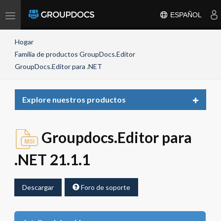
Toggle
ESPAÑOL
navigation
Hogar
Familia de productos GroupDocs.Editor
GroupDocs.Editor para .NET
Toggle
Explore nuestros productos
navigat
Groupdocs.Editor para
.NET 21.1.1
Descargar
Foro de soporte