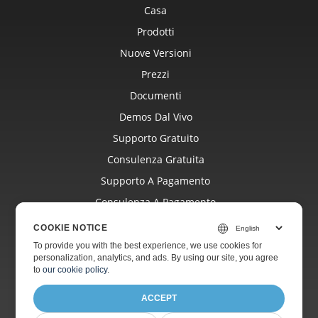
Casa
Prodotti
Nuove Versioni
Prezzi
Documenti
Demos Dal Vivo
Supporto Gratuito
Consulenza Gratuita
Supporto A Pagamento
Consulenza A Pagamento
Blog
COOKIE NOTICE
Siti Web
To provide you with the best experience, we use cookies for
personalization, analytics, and ads. By using our site, you agree
Di
to
our cookie policy
.
ACCEPT