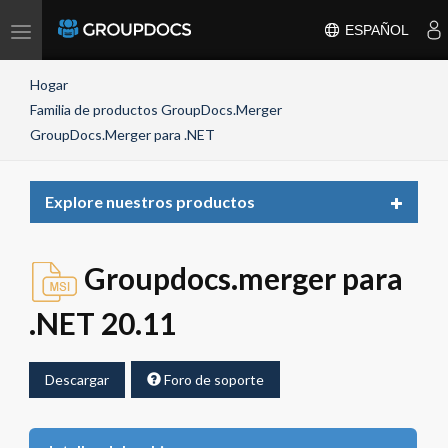
Toggle
ESPAÑOL
navigation
Hogar
Familia de productos GroupDocs.Merger
GroupDocs.Merger para .NET
Toggle
Explore nuestros productos
navigat
Groupdocs.merger para
.NET 20.11
Descargar
Foro de soporte