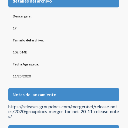
detalles del archivo
Descargars:
17
Tamaño del archivo:
102.8 MB
Fecha Agregada:
11/25/2020
Notas de lanzamiento
https://releases.groupdocs.com/merger/net/release-not
es/2020/groupdocs-merger-for-net-20-11-release-note
s/