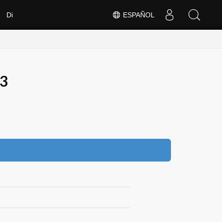
Di
ESPAÑOL
.3