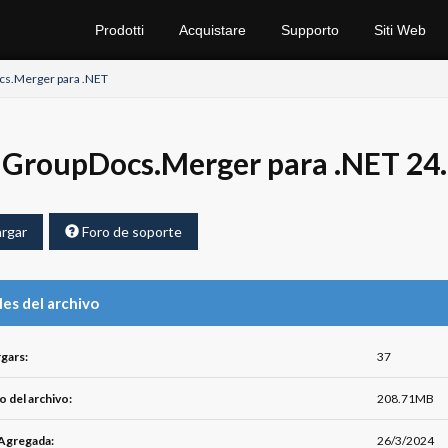
Prodotti
Acquistare
Supporto
Siti Web
s.Merger para .NET
GroupDocs.Merger para .NET 24
rgar
Foro de soporte
les del archivo
gars:
37
 del archivo:
208.71MB
Agregada:
26/3/2024