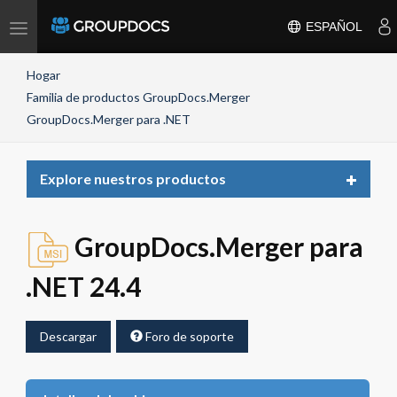
Toggle
ESPAÑOL
navigation
Hogar
Familia de productos GroupDocs.Merger
GroupDocs.Merger para .NET
Toggle
Explore nuestros productos
navigat
GroupDocs.Merger para
.NET 24.4
Descargar
Foro de soporte