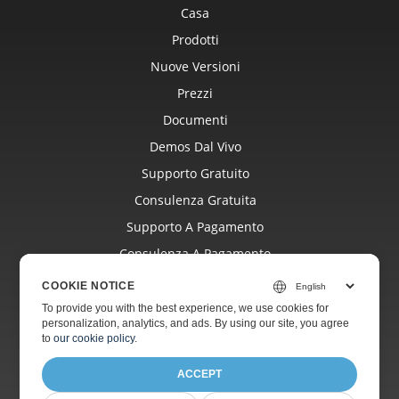
Casa
Prodotti
Nuove Versioni
Prezzi
Documenti
Demos Dal Vivo
Supporto Gratuito
Consulenza Gratuita
Supporto A Pagamento
Consulenza A Pagamento
Blog
COOKIE NOTICE
Siti Web
To provide you with the best experience, we use cookies for
personalization, analytics, and ads. By using our site, you agree
Di
to
our cookie policy
.
ACCEPT