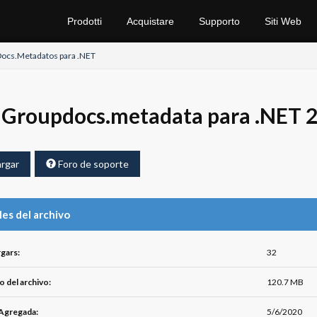
Prodotti
Acquistare
Supporto
Siti Web
ocs.Metadatos para .NET
Groupdocs.metadata para .NET 2
rgar
Foro de soporte
les del archivo
gars:
32
 del archivo:
120.7 MB
Agregada:
5/6/2020