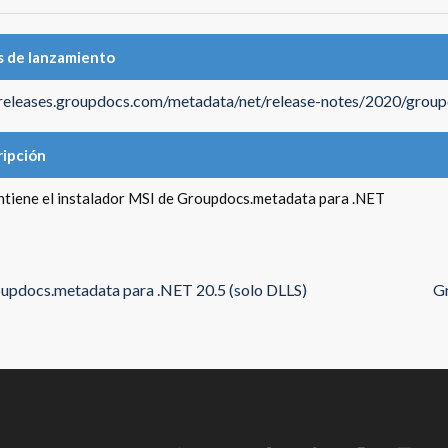
 de lanzamiento
/releases.groupdocs.com/metadata/net/release-notes/2020/grou
ipción
ntiene el instalador MSI de Groupdocs.metadata para .NET
updocs.metadata para .NET 20.5 (solo DLLS)
Gr