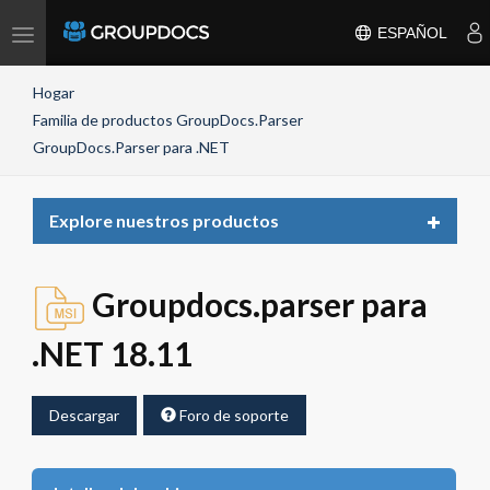
Toggle
ESPAÑOL
navigation
Hogar
Familia de productos GroupDocs.Parser
GroupDocs.Parser para .NET
Toggle
Explore nuestros productos
navigat
Groupdocs.parser para
.NET 18.11
Descargar
Foro de soporte