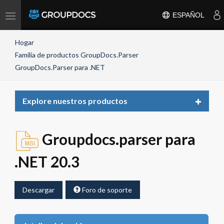
Toggle
ESPAÑOL
navigation
Hogar
Familia de productos GroupDocs.Parser
GroupDocs.Parser para .NET
Toggle
Explore nuestros productos
navigat
Groupdocs.parser para
.NET 20.3
Descargar
Foro de soporte