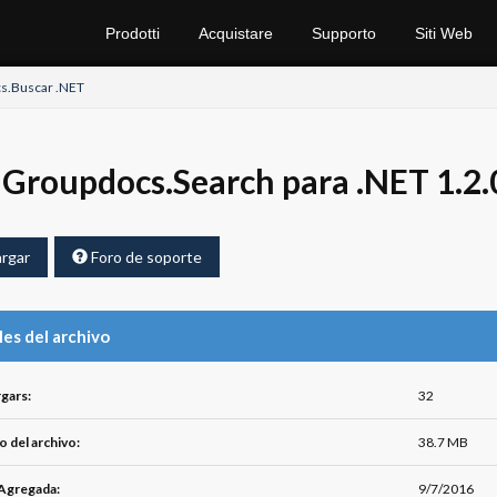
Prodotti
Acquistare
Supporto
Siti Web
s.Buscar .NET
Groupdocs.Search para .NET 1.2.0
rgar
Foro de soporte
les del archivo
gars:
32
 del archivo:
38.7 MB
Agregada:
9/7/2016