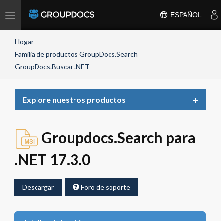
Toggle
ESPAÑOL
navigation
Hogar
Familia de productos GroupDocs.Search
GroupDocs.Buscar .NET
Toggle
Explore nuestros productos
navigat
Groupdocs.Search para
.NET 17.3.0
Descargar
Foro de soporte