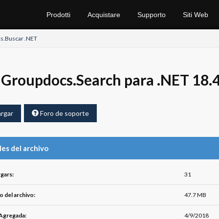
Prodotti
Acquistare
Supporto
Siti Web
s.Buscar .NET
Groupdocs.Search para .NET 18.
rgar
Foro de soporte
les del archivo
gars:
31
 del archivo:
47.7 MB
Agregada:
4/9/2018