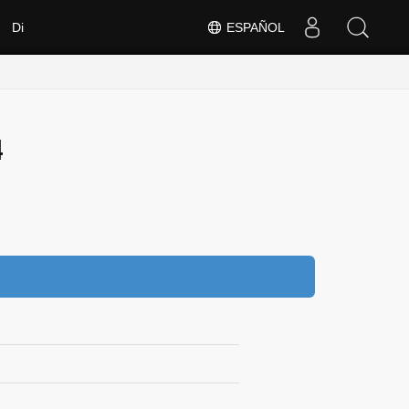
Di
ESPAÑOL
4