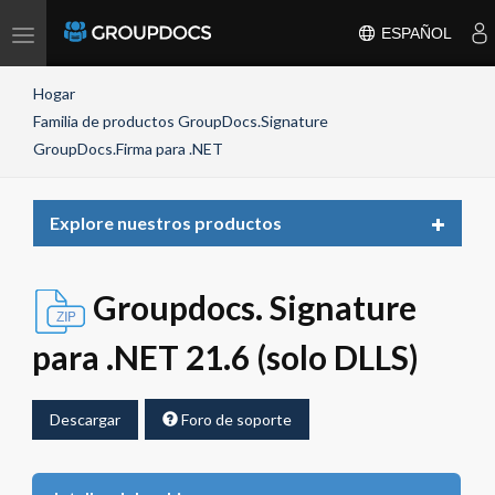
Toggle
ESPAÑOL
navigation
Hogar
Familia de productos GroupDocs.Signature
GroupDocs.Firma para .NET
Toggle
Explore nuestros productos
navigat
Groupdocs. Signature
para .NET 21.6 (solo DLLS)
Descargar
Foro de soporte