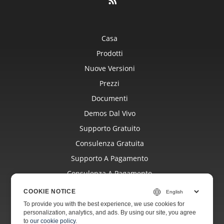
Casa
Prodotti
Nuove Versioni
Prezzi
Documenti
Demos Dal Vivo
Supporto Gratuito
Consulenza Gratuita
Supporto A Pagamento
Consulenza A Pagamento
Blog
COOKIE NOTICE
Siti Web
To provide you with the best experience, we use cookies for
personalization, analytics, and ads. By using our site, you agree
Di
to
our cookie policy
.