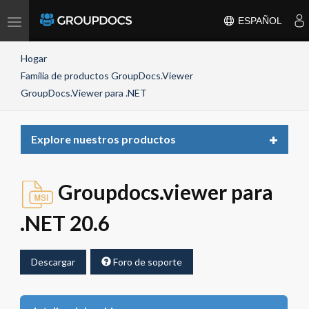
Toggle
ESPAÑOL
navigation
Hogar
Familia de productos GroupDocs.Viewer
GroupDocs.Viewer para .NET
Toggle
Explore nuestros productos
navigat
Groupdocs.viewer para
.NET 20.6
Descargar
Foro de soporte