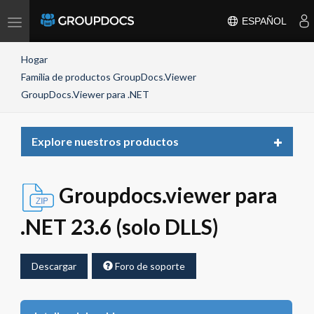
Toggle
ESPAÑOL
navigation
Hogar
Familia de productos GroupDocs.Viewer
GroupDocs.Viewer para .NET
Toggle
Explore nuestros productos
navigat
Groupdocs.viewer para
.NET 23.6 (solo DLLS)
Descargar
Foro de soporte