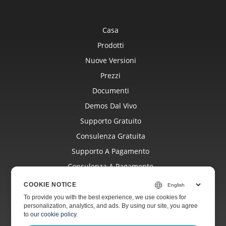
Casa
Prodotti
Nuove Versioni
Prezzi
Documenti
Demos Dal Vivo
Supporto Gratuito
Consulenza Gratuita
Supporto A Pagamento
Consulenza A Pagamento
Blog
COOKIE NOTICE
Siti Web
To provide you with the best experience, we use cookies for
personalization, analytics, and ads. By using our site, you agree
Di
to
our cookie policy
.