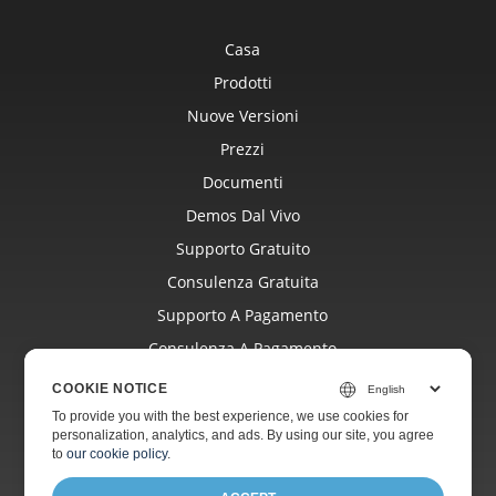
Casa
Prodotti
Nuove Versioni
Prezzi
Documenti
Demos Dal Vivo
Supporto Gratuito
Consulenza Gratuita
Supporto A Pagamento
Consulenza A Pagamento
Blog
COOKIE NOTICE
Siti Web
To provide you with the best experience, we use cookies for
personalization, analytics, and ads. By using our site, you agree
Di
to
our cookie policy
.