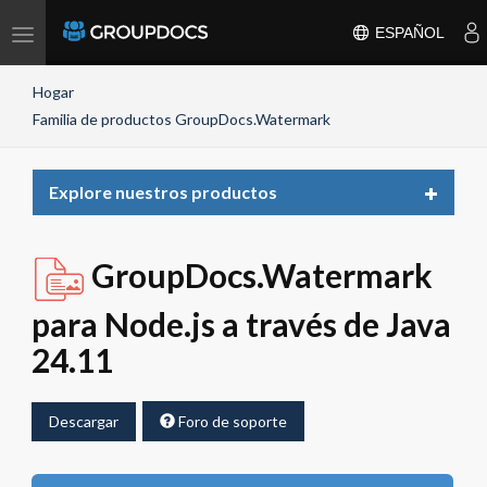
Toggle
ESPAÑOL
navigation
Hogar
Familia de productos GroupDocs.Watermark
Toggle
Explore nuestros productos
navigat
GroupDocs.Watermark
para Node.js a través de Java
24.11
Descargar
Foro de soporte