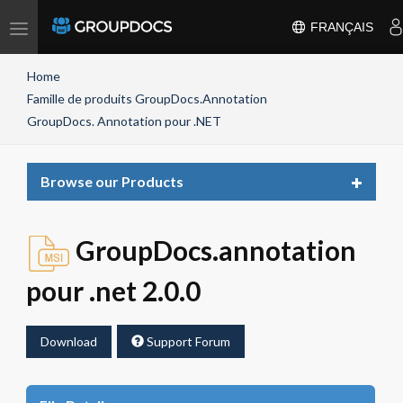
Toggle
FRANÇAIS
navigation
Home
Famille de produits GroupDocs.Annotation
GroupDocs. Annotation pour .NET
Toggle
Browse our Products
navigat
GroupDocs.annotation
pour .net 2.0.0
Download
Support Forum