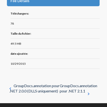
File Details
Téléchargers:
78
Taille du fichier:
49.5 MB
date ajoutée:
10/29/2015
GroupDocs.annotation pour
GroupDocs.annotation
.NET 2.0.0 (DLLS uniquement)
pour .NET 2.1.1