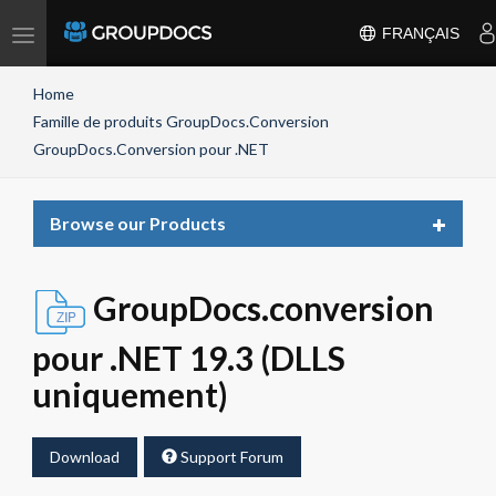
Toggle
FRANÇAIS
navigation
Home
Famille de produits GroupDocs.Conversion
GroupDocs.Conversion pour .NET
Toggle
Browse our Products
navigat
GroupDocs.conversion
pour .NET 19.3 (DLLS
uniquement)
Download
Support Forum