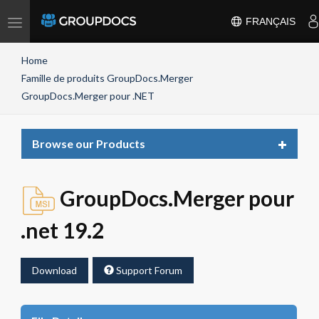
Toggle
FRANÇAIS
navigation
Home
Famille de produits GroupDocs.Merger
GroupDocs.Merger pour .NET
Toggle
Browse our Products
navigat
GroupDocs.Merger pour
.net 19.2
Download
Support Forum