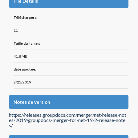
File Details
Téléchargers:
11
Taille du fichier:
41.8 MB
date ajoutée:
2/25/2019
Notes de version
https://releases.groupdocs.com/merger/net/release-not
es/2019/groupdocs-merger-for-net-19-2-release-note
s/