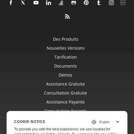
Des Produits
Nouvelles Versions
Tarification
Documents
Démos
Assistance Gratuite
Consultation Gratuite
Assistance Payante
Consultation Payante
Blog
COOKIE NOTICE
Sites Internet
To provide you with the best experience, we use cookies for