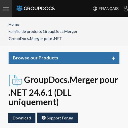
Toggle
FRANÇAIS
navigation
Home
Famille de produits GroupDocs.Merger
GroupDocs.Merger pour .NET
Toggle
Browse our Products
navigat
GroupDocs.Merger pour
.NET 24.6.1 (DLL
uniquement)
Download
Support Forum