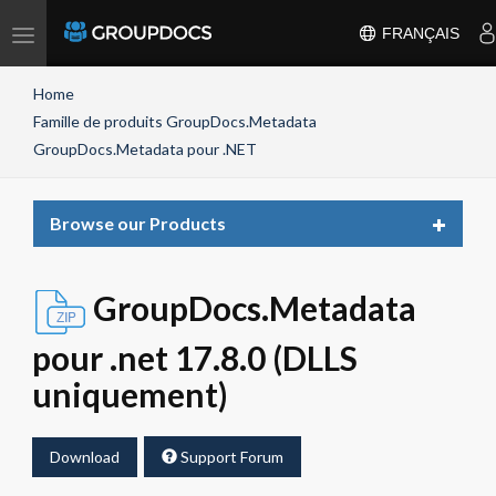
Toggle
FRANÇAIS
navigation
Home
Famille de produits GroupDocs.Metadata
GroupDocs.Metadata pour .NET
Toggle
Browse our Products
navigat
GroupDocs.Metadata
pour .net 17.8.0 (DLLS
uniquement)
Download
Support Forum