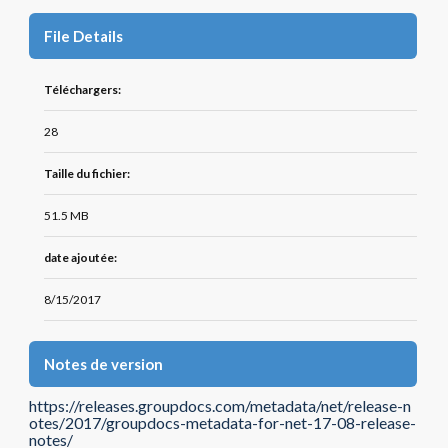
File Details
Téléchargers:
28
Taille du fichier:
51.5 MB
date ajoutée:
8/15/2017
Notes de version
https://releases.groupdocs.com/metadata/net/release-n
otes/2017/groupdocs-metadata-for-net-17-08-release-
notes/