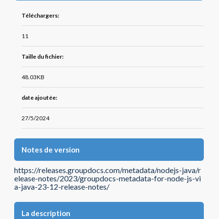
Téléchargers:
11
Taille du fichier:
48.03KB
date ajoutée:
27/5/2024
Notes de version
https://releases.groupdocs.com/metadata/nodejs-java/r
elease-notes/2023/groupdocs-metadata-for-node-js-vi
a-java-23-12-release-notes/
La description