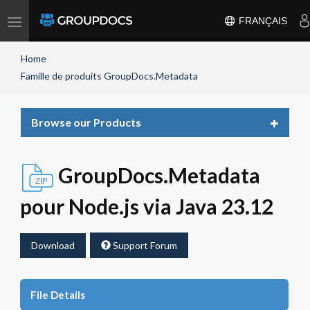
Toggle
FRANÇAIS
navigation
Home
Famille de produits GroupDocs.Metadata
Toggle
Browse our Products
navigat
GroupDocs.Metadata
pour Node.js via Java 23.12
Download
Support Forum
File Details