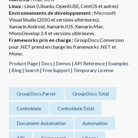
Linux :
Linux (Ubuntu, OpenSUSE, CentOS et autres)
Environnements de développement :
Microsoft
Visual Studio (2010 et versions ultérieures),
Xamarin.Android, Xamarin.IOS, Xamarin.Mac,
MonoDevelop 2.4 et versions ultérieures.
Frameworks pris en charge :
GroupDocs.Conversion
pour .NET prend en charge les frameworks .NET et
Mono.
Product Page
|
Docs
|
Demos
|
API Reference
|
Examples
|
Blog
|
Search
|
Free Support
|
Temporary License
GroupDocs.Parser
GroupDocs.Total
Conholdate
Conholdate.Total
Document-Automation
Automation
API
Component
Library