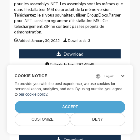
pour les assemblys .NET. Les assemblys sont les mêmes que
dans l'installateur MSI du produit de la même version.
Téléchargez-le si vous souhaitez utiliser GroupDocs.Parser
pour .NET sans le programme d'installation MSI. Ce
téléchargement ZIP ne contient pas les projets de
démonstration.
Added:
January 30, 2025
Downloads:
3
Download
Taille du fichier: 297.48MB
COOKIE NOTICE
To provide you with the best experience, we use cookies for
personalization, analytics, and ads. By using our site, you agree
to
our cookie policy
.
GroupDocs.Parser pour .NET 24.12
ACCEPT
Celui-ci contient le programme d'installation MSI de
GroupDocs.Parser pour .NET
CUSTOMIZE
DENY
Added:
December 24, 2024
Downloads:
14
Download