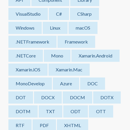
VisualStudio
C#
CSharp
Windows
Linux
macOS
.NETFramework
Framework
.NETCore
Mono
Xamarin.Android
Xamarin.iOS
Xamarin.Mac
MonoDevelop
Azure
DOC
DOT
DOCX
DOCM
DOTX
DOTM
TXT
ODT
OTT
RTF
PDF
XHTML