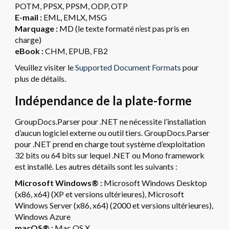
POTM, PPSX, PPSM, ODP, OTP
E-mail :
EML, EMLX, MSG
Marquage :
MD (le texte formaté n’est pas pris en
charge)
eBook :
CHM, EPUB, FB2
Veuillez visiter le
Supported Document Formats
pour
plus de détails.
Indépendance de la plate-forme
GroupDocs.Parser pour .NET ne nécessite l’installation
d’aucun logiciel externe ou outil tiers. GroupDocs.Parser
pour .NET prend en charge tout système d’exploitation
32 bits ou 64 bits sur lequel .NET ou Mono framework
est installé. Les autres détails sont les suivants :
Microsoft Windows® :
Microsoft Windows Desktop
(x86, x64) (XP et versions ultérieures), Microsoft
Windows Server (x86, x64) (2000 et versions ultérieures),
Windows Azure
macOS® :
Mac OS X