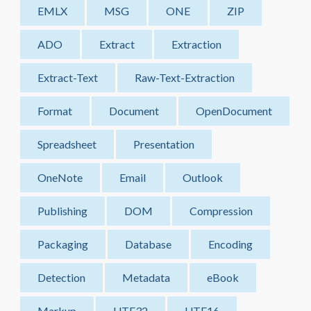
EMLX
MSG
ONE
ZIP
ADO
Extract
Extraction
Extract-Text
Raw-Text-Extraction
Format
Document
OpenDocument
Spreadsheet
Presentation
OneNote
Email
Outlook
Publishing
DOM
Compression
Packaging
Database
Encoding
Detection
Metadata
eBook
Markup
UTF32
UTF16