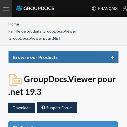
Toggle
FRANÇAIS
navigation
Home
Famille de produits GroupDocs.Viewer
GroupDocs.Viewer pour .NET
Toggle
Browse our Products
navigat
GroupDocs.Viewer pour
.net 19.3
Download
Support Forum