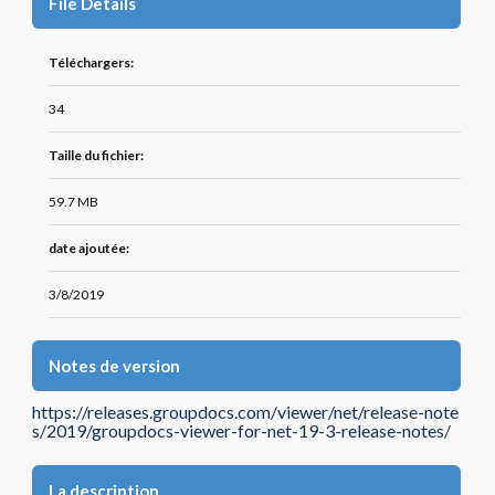
File Details
Téléchargers:
34
Taille du fichier:
59.7 MB
date ajoutée:
3/8/2019
Notes de version
https://releases.groupdocs.com/viewer/net/release-note
s/2019/groupdocs-viewer-for-net-19-3-release-notes/
La description