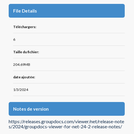
File Details
Téléchargers:
6
Taille du fichier:
204.69MB
date ajoutée:
1/3/2024
Notes de version
https://releases.groupdocs.com/viewer/net/release-note
s/2024/groupdocs-viewer-for-net-24-2-release-notes/