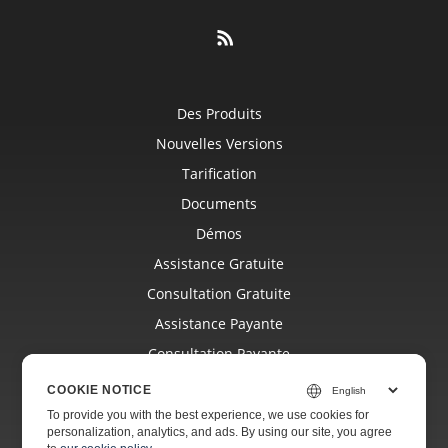
Des Produits
Nouvelles Versions
Tarification
Documents
Démos
Assistance Gratuite
Consultation Gratuite
Assistance Payante
Consultation Payante
Blog
COOKIE NOTICE
Sites Internet
To provide you with the best experience, we use cookies for
personalization, analytics, and ads. By using our site, you agree
Sur