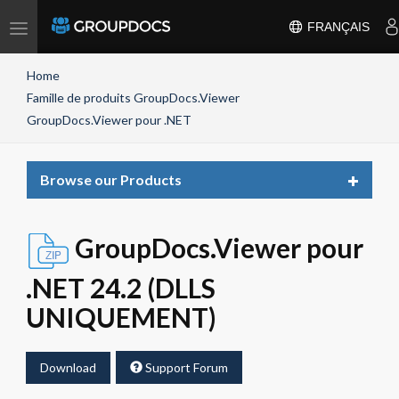
Toggle
FRANÇAIS
navigation
Home
Famille de produits GroupDocs.Viewer
GroupDocs.Viewer pour .NET
Toggle
Browse our Products
navigat
GroupDocs.Viewer pour
.NET 24.2 (DLLS
UNIQUEMENT)
Download
Support Forum